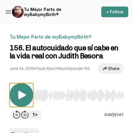
Tu Mejor Parto de
+ Follow
myBabymyBirth®
Tu Mejor Parto de myBabymyBirth®
156. El autocuidado que sí cabe en
la vida real con Judith Besora
Share
June 24, 2026
•
Paula Ripol Meya
•
Episode 156
Use Left/Right to seek, Home/End to jump to st
0:00
|
51:47