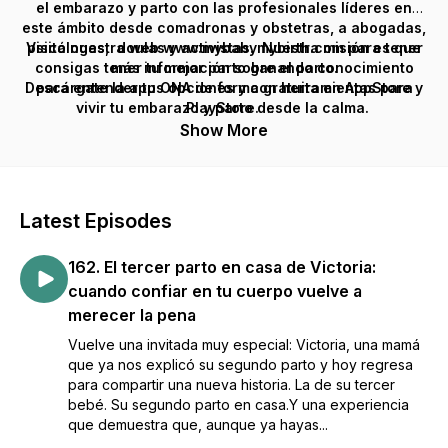
el embarazo y parto con las profesionales líderes en
este ámbito desde comadronas y obstetras, a abogadas,
Visita nuestra web www.mybabymybirth.com para tener
psicólogas, doulas y activistas. Nuestra misión es que
consigas tener tu mejor parto ganando conocimiento
más información sobre el parto.
Descárgate la app ONA de forma gratuita en AppStore y
para entender tus opciones y con herramientas para
vivir tu embarazo y parto desde la calma.
PlayStore.
Únete a miles de mamás que ya se han preparado con
Show More
hipnoparto con el Pack Digital de Hipnoparto. Puedes
adquirirlo en nuestra web
www.mybabymybirth.com/packdigital-hipnoparto
Latest Episodes
162. El tercer parto en casa de Victoria:
cuando confiar en tu cuerpo vuelve a
merecer la pena
Vuelve una invitada muy especial: Victoria, una mamá
que ya nos explicó su segundo parto y hoy regresa
para compartir una nueva historia. La de su tercer
bebé. Su segundo parto en casa.Y una experiencia
que demuestra que, aunque ya hayas...