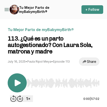
Tu Mejor Parto de
+ Follow
myBabymyBirth®
Tu Mejor Parto de myBabymyBirth®
113. ¿Qué es un parto
autogestionado? Con Laura Sola,
matrona y madre
Share
July 16, 2025
•
Paula Ripol Meya
•
Episode 113
Use Left/Right to seek, Home/End to jump to st
0:00
|
57:02