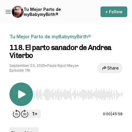
Tu Mejor Parto de
+ Follow
myBabymyBirth®
Tu Mejor Parto de myBabymyBirth®
118. El parto sanador de Andrea
Viterbo
September 03, 2025
•
Paula Ripol Meya
•
Share
Episode 118
Use Left/Right to seek, Home/End to jump to st
0:00
|
45:58