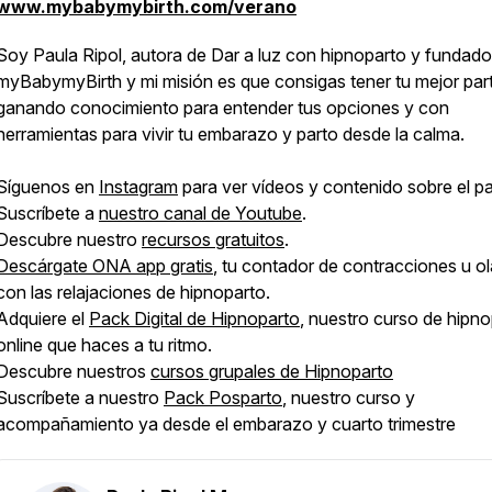
www.mybabymybirth.com/verano
Soy Paula Ripol, autora de Dar a luz con hipnoparto y fundado
myBabymyBirth y mi misión es que consigas tener tu mejor par
ganando conocimiento para entender tus opciones y con
herramientas para vivir tu embarazo y parto desde la calma.
Síguenos en
Instagram
para ver vídeos y contenido sobre el pa
Suscríbete a
nuestro canal de Youtube
.
Descubre nuestro
recursos gratuitos
.
Descárgate ONA app gratis
, tu contador de contracciones u o
con las relajaciones de hipnoparto.
Adquiere el
Pack Digital de Hipnoparto
, nuestro curso de hipn
online que haces a tu ritmo.
Descubre nuestros
cursos grupales de Hipnoparto
Suscríbete a nuestro
Pack Posparto
, nuestro curso y
acompañamiento ya desde el embarazo y cuarto trimestre