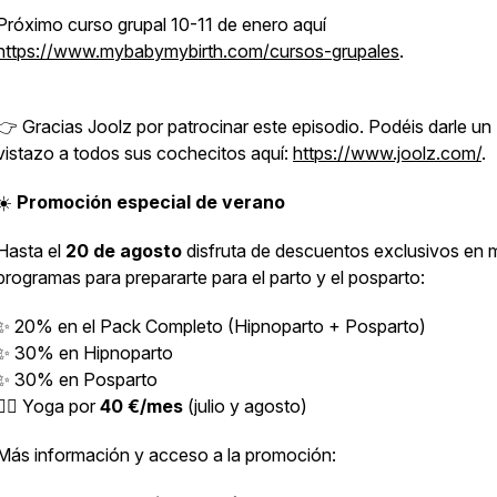
Próximo curso grupal 10-11 de enero aquí
https://www.mybabymybirth.com/cursos-grupales
.
👉 Gracias Joolz por patrocinar este episodio. Podéis darle un
vistazo a todos sus cochecitos aquí:
https://www.joolz.com/
☀️
Promoción especial de verano
Hasta el
20 de agosto
disfruta de descuentos exclusivos en 
programas para prepararte para el parto y el posparto:
✨ 20% en el Pack Completo (Hipnoparto + Posparto)
✨ 30% en Hipnoparto
✨ 30% en Posparto
🧘‍♀️ Yoga por
40 €/mes
(julio y agosto)
Más información y acceso a la promoción: