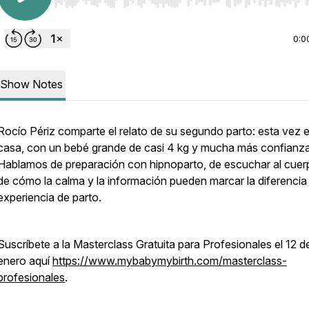
Use Left/Right to seek, Home/End to jump to start o
0:0
Show Notes
Rocío Périz comparte el relato de su segundo parto: esta vez 
casa, con un bebé grande de casi 4 kg y mucha más confianza
Hablamos de preparación con hipnoparto, de escuchar al cuer
de cómo la calma y la información pueden marcar la diferencia 
experiencia de parto.
Suscríbete a la Masterclass Gratuita para Profesionales el 12 d
enero aquí
https://www.mybabymybirth.com/masterclass-
profesionales
.