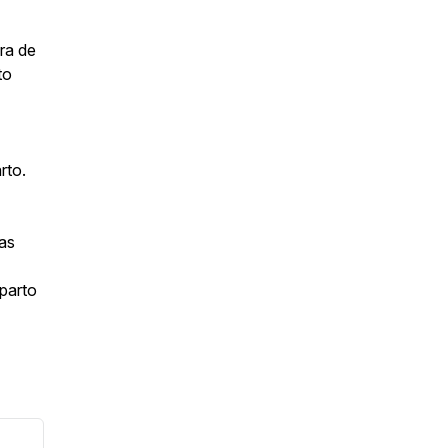
ra de
to
rto.
las
oparto