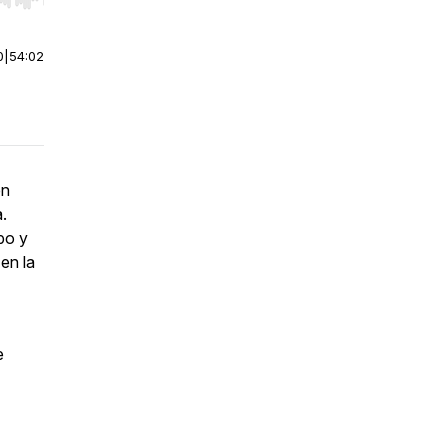
r end. Hold shift to jump forward or backward.
0
|
54:02
en
.
po y
en la
e