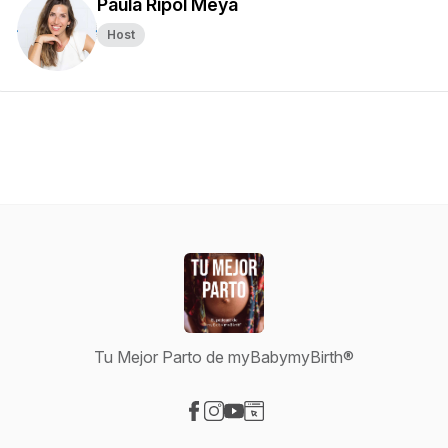
Paula Ripol Meya
Host
Tu Mejor Parto de myBabymyBirth®
Visit our Facebook page
Visit our Instagram page
Visit our YouTube page
Visit our Website page