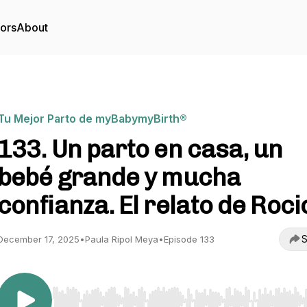
tors
About
Tu Mejor Parto de myBabymyBirth®
133. Un parto en casa, un
bebé grande y mucha
confianza. El relato de Roci
S
December 17, 2025
•
Paula Ripol Meya
•
Episode 133