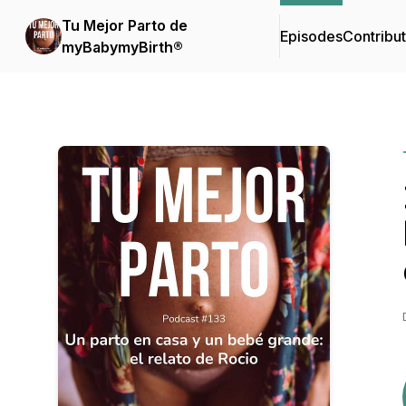
Tu Mejor Parto de
Episodes
Contribu
myBabymyBirth®